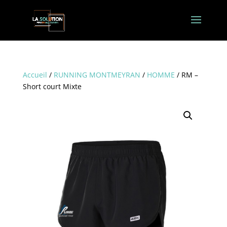
Accueil
/
RUNNING MONTMEYRAN
/
HOMME
/ RM –
Short court Mixte