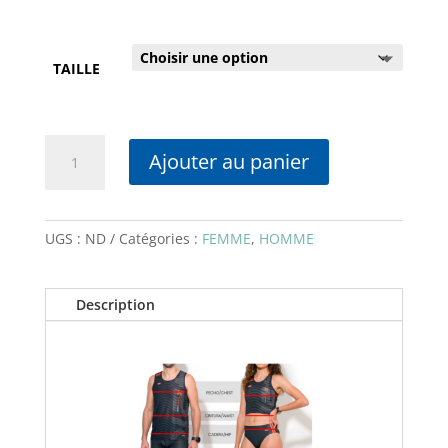
TAILLE
quantité
Ajouter au panier
de
RM
-
Short
UGS :
ND
Catégories :
FEMME
,
HOMME
court
Mixte
Description