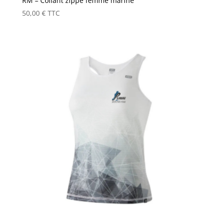
RM – Collant zippé femme marine
50,00
€
TTC