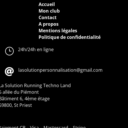
Accueil
Mon club
Contact
A propos
Mentions légales
Politique de confidentialité
}
24h/24h en ligne

lasolutionpersonnalisation@gmail.com
La Solution Running
Techno Land
6 allée du Piémont
Bâtiment 6, 4ème étage
69800, St Priest
Paiement CB – Visa – Mastercard – Stripe