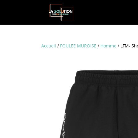
Accueil
/
FOULEE MUROISE
/
Homme
/ LFM- S