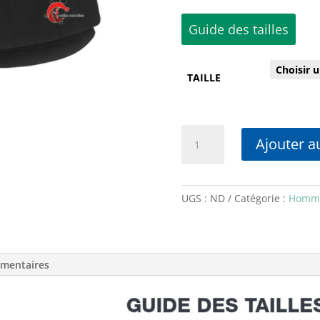
Guide des tailles
TAILLE
quantité
Ajouter a
de
LFM-
Short
Marathon
UGS :
ND
Catégorie :
Homm
homme
émentaires