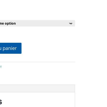
u panier
e