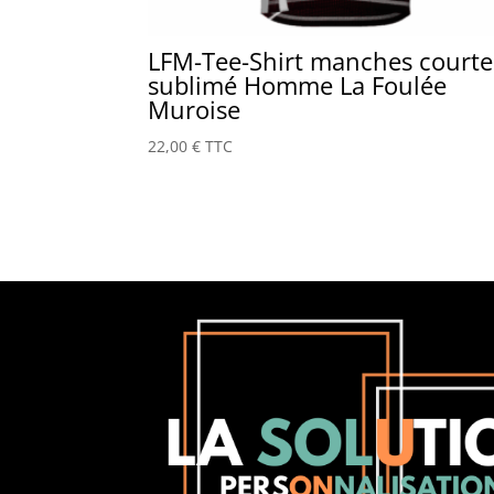
LFM-Tee-Shirt manches courte
sublimé Homme La Foulée
Muroise
22,00
€
TTC