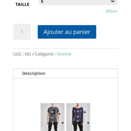
TAILLE
Effacer
quantité
Ajouter au panier
de
TRGV-
Pantalon
fin
UGS :
ND
Catégorie :
Femme
d'entrainement
noir
Description
femme