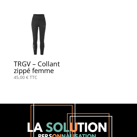
TRGV – Collant
zippé femme
45,00
€
TTC