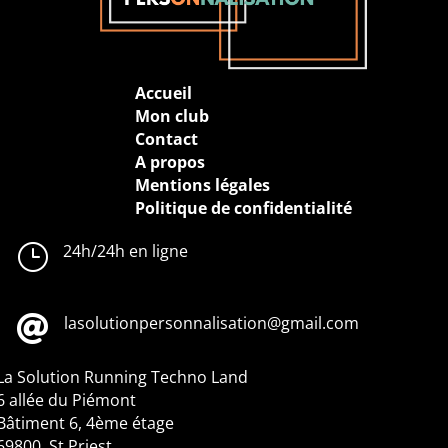
Accueil
Mon club
Contact
A propos
Mentions légales
Politique de confidentialité
}
24h/24h en ligne

lasolutionpersonnalisation@gmail.com
La Solution Running
Techno Land
6 allée du Piémont
Bâtiment 6, 4ème étage
69800, St Priest