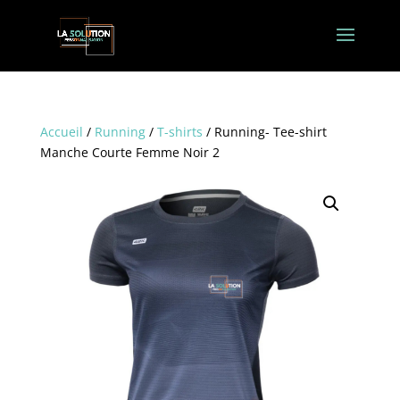
Accueil
/
Running
/
T-shirts
/ Running- Tee-shirt
Manche Courte Femme Noir 2