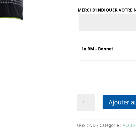
MERCI D’INDIQUER VOTRE N
1x
RM - Bonnet
quantité
Ajouter a
de
RM
-
Bonnet
UGS :
ND
Catégorie :
ACCES