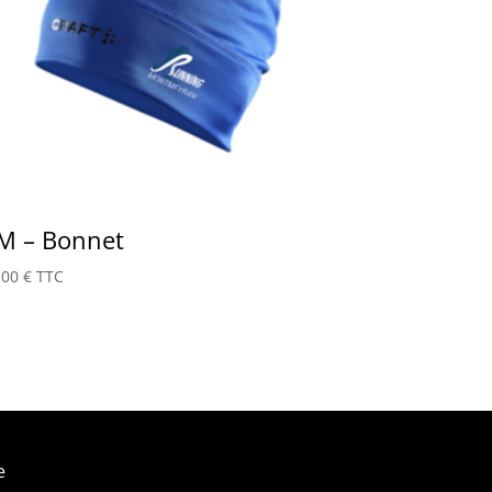
M – Bonnet
,00
€
TTC
e