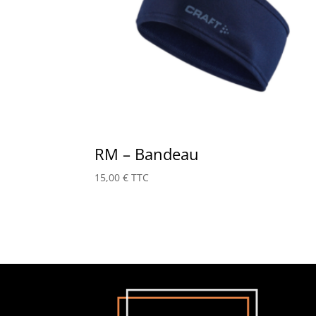
RM – Bandeau
15,00
€
TTC