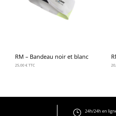
RM – Bandeau noir et blanc
R
25,00
€
TTC
20
}
24h/24h en lign