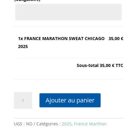
1x
FRANCE MARATHON SWEAT CHICAGO
35,00 €
2025
Sous-total
35,00 €
TTC
quantité
Ajouter au panier
de
FRANCE
MARATHON
SWEAT
UGS :
ND
Catégories :
2025
,
France Marthon
CHICAGO