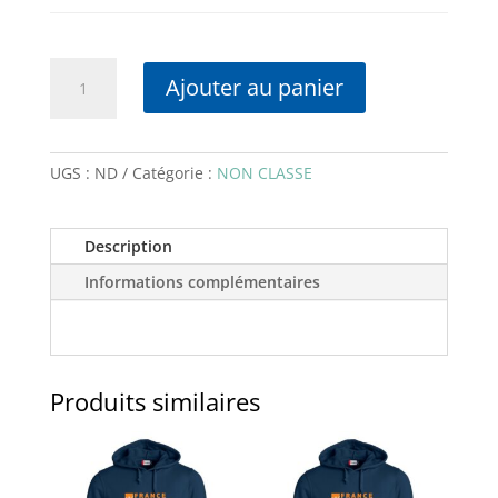
quantité
Ajouter au panier
de
France
Marathon
-
UGS :
ND
Catégorie :
NON CLASSE
Maillot
manches
Description
courtes
Informations complémentaires
Produits similaires