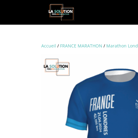
Accueil
/
FRANCE MARATHON
/
Marathon Lond