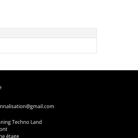
e
onnalisation@gmail.com
nning
Techno Land
mont
me étage