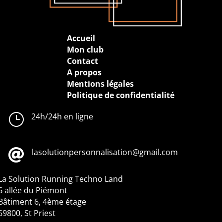
Accueil
Mon club
Contact
A propos
Mentions légales
Politique de confidentialité
}
24h/24h en ligne

lasolutionpersonnalisation@gmail.com
La Solution Running
Techno Land
6 allée du Piémont
Bâtiment 6, 4ème étage
69800, St Priest