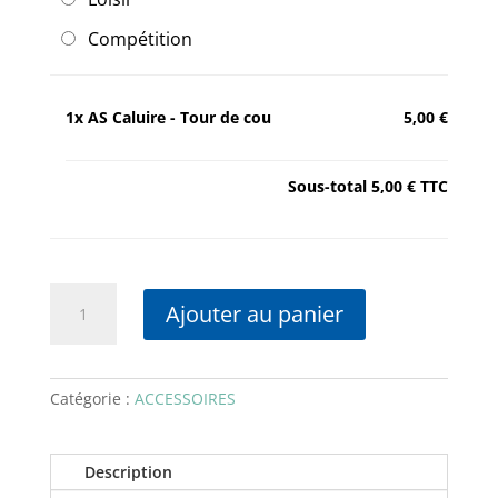
Compétition
1x
AS Caluire - Tour de cou
5,00 €
Sous-total
5,00 €
TTC
quantité
Ajouter au panier
de
AS
Caluire
-
Catégorie :
ACCESSOIRES
Tour
de
Description
cou