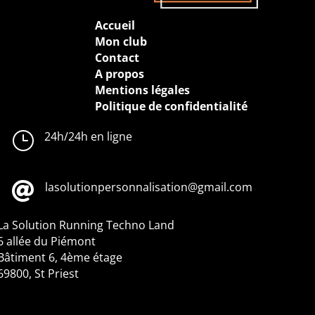
Accueil
Mon club
Contact
A propos
Mentions légales
Politique de confidentialité
}
24h/24h en ligne

lasolutionpersonnalisation@gmail.com
La Solution Running
Techno Land
6 allée du Piémont
Bâtiment 6, 4ème étage
69800, St Priest