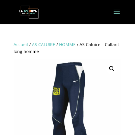
Accueil
/
AS CALUIRE
/
HOMME
/ AS Caluire – Collant
long homme