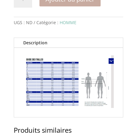
de
AS
Caluire
-
UGS :
ND
Catégorie :
HOMME
Collant
long
Description
homme
Produits similaires