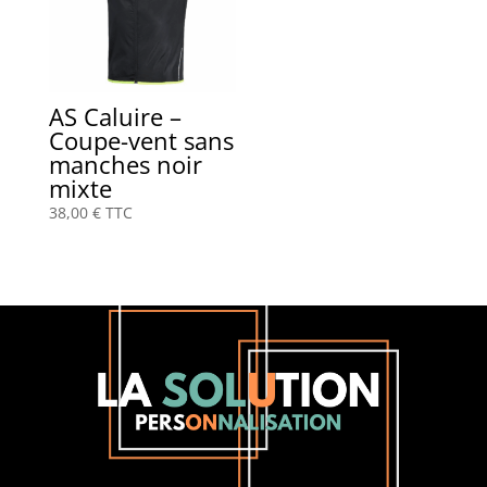
AS Caluire –
Coupe-vent sans
manches noir
mixte
38,00
€
TTC