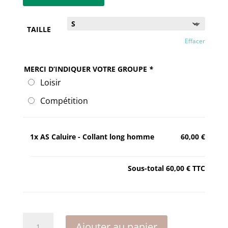
TAILLE
Effacer
MERCI D’INDIQUER VOTRE GROUPE
*
Loisir
Compétition
1x
AS Caluire - Collant long homme
60,00 €
Sous-total
60,00 €
TTC
quantité
Ajouter au panier