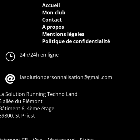
Accueil
Mon club
Contact
A propos
Mentions légales
Politique de confidentialité
}
24h/24h en ligne

lasolutionpersonnalisation@gmail.com
La Solution Running
Techno Land
6 allée du Piémont
Bâtiment 6, 4ème étage
69800, St Priest