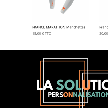
FRANCE MARATHON Manchettes
Fran
15,00
€
TTC
30,0