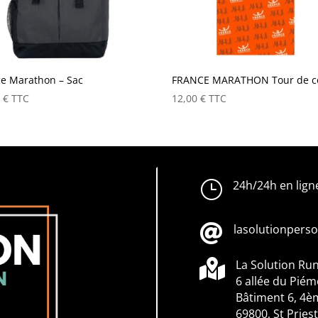
ce Marathon – Sac
FRANCE MARATHON Tour de c
0
€
TTC
12,00
€
TTC
}
24h/24h en lign

lasolutionpers

La Solution Ru
6 allée du Pié
Bâtiment 6, 4è
69800, St Priest