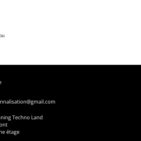
ou
e
onnalisation@gmail.com
nning
Techno Land
mont
me étage