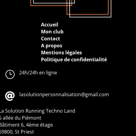
Accueil
Mon club
Contact
A propos
Mentions légales
Politique de confidentialité
}
24h/24h en ligne

lasolutionpersonnalisation@gmail.com
La Solution Running
Techno Land
6 allée du Piémont
Bâtiment 6, 4ème étage
69800, St Priest